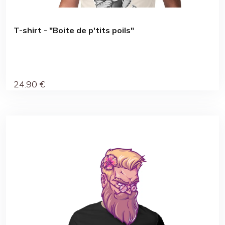
T-shirt - "Boite de p'tits poils"
24
.90
€