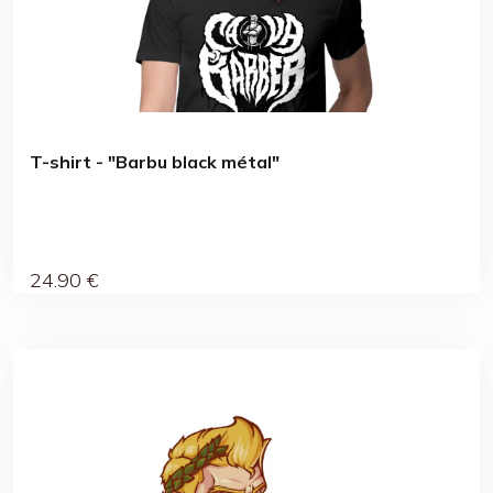
T-shirt - "Barbu black métal"
24
.90
€